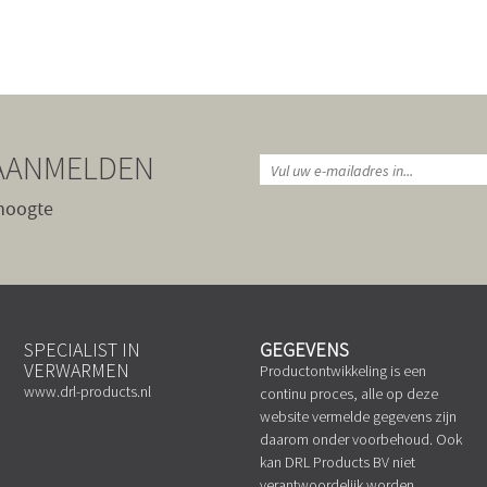
AANMELDEN
 hoogte
SPECIALIST IN
GEGEVENS
VERWARMEN
Productontwikkeling is een
www.drl-products.nl
continu proces, alle op deze
website vermelde gegevens zijn
daarom onder voorbehoud. Ook
kan DRL Products BV niet
verantwoordelijk worden