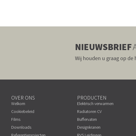
NIEUWSBRIEF
Wij houden u graag op de
OVER ONS
PRODUCTEN
Welkom
Elektrisch verwarmen
Cookiebeleid
Radiatoren CV
Films
Buffervaten
Downloads
Designkranen
Referentieprojecten
RVS Leidingen