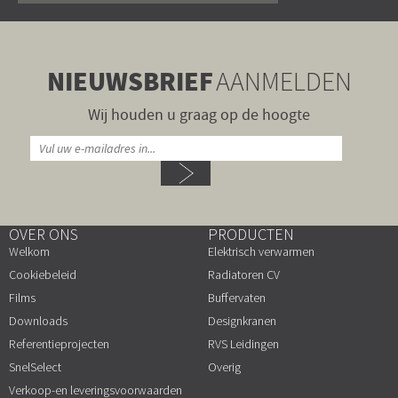
NIEUWSBRIEF
AANMELDEN
Wij houden u graag op de hoogte
OVER ONS
PRODUCTEN
Welkom
Elektrisch verwarmen
Cookiebeleid
Radiatoren CV
Films
Buffervaten
Downloads
Designkranen
Referentieprojecten
RVS Leidingen
SnelSelect
Overig
Verkoop-en leveringsvoorwaarden