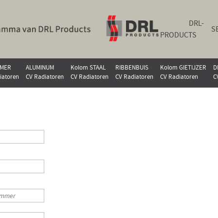
DRL-
S
PRODUCTS
MER
ALUMINUM
Kolom STAAL
RIBBENBUIS
Kolom GIETIJZER
D
iatoren
CV Radiatoren
CV Radiatoren
CV Radiatoren
CV Radiatoren
C