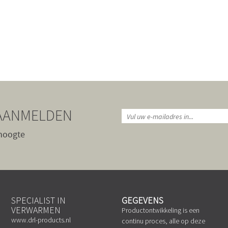
AANMELDEN
 hoogte
SPECIALIST IN
GEGEVENS
VERWARMEN
Productontwikkeling is een
www.drl-products.nl
continu proces, alle op deze