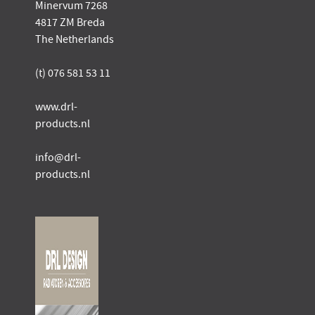
Minervum 7268
4817 ZM Breda
The Netherlands
(t) 076 581 53 11
www.drl-
products.nl
info@drl-
products.nl