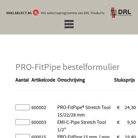
PRO-FitPipe bestelformulier
Aantal
Artikelcode
Omschrijving
Stuksprijs
600002
PRO-FitPipe® Stretch Tool
€
24,30
15/22/28 mm
600003
EMI-C-Pipe Stretch Tool
€
9,50
1/2"
600015
PRO-FitPipe 15 mm, Lmin
€
19,40