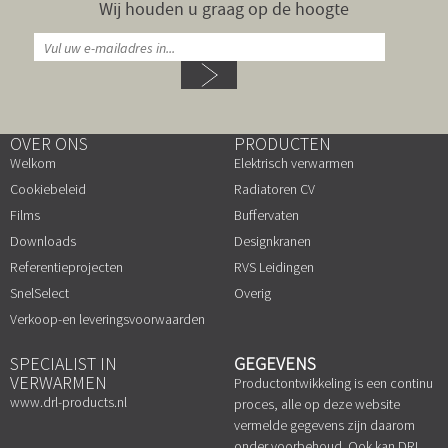
Wij houden u graag op de hoogte
OVER ONS
PRODUCTEN
Welkom
Elektrisch verwarmen
Cookiebeleid
Radiatoren CV
Films
Buffervaten
Downloads
Designkranen
Referentieprojecten
RVS Leidingen
SnelSelect
Overig
Verkoop-en leveringsvoorwaarden
SPECIALIST IN
GEGEVENS
VERWARMEN
Productontwikkeling is een continu
www.drl-products.nl
proces, alle op deze website
vermelde gegevens zijn daarom
onder voorbehoud. Ook kan DRL