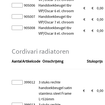
905006
Handdoekbeugel tbv
€
€
0,00
VIP/Oscar 6 el. chroom
905007
Handdoekbeugel tbv
€
€
0,00
VIP/Oscar 7 el. chroom
905008
Handdoekbeugel tbv
€
€
0,00
VIP/Oscar 8 el. chroom
Cordivari radiatoren
Aantal
Artikelcode
Omschrijving
Stuksprijs
399012
3 stuks rechte
handoekbeugel satin
€
€
0,00
stainless steel Frame
L=516mm
399013
3 stuks rechte