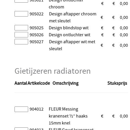
€
€
0,00
chroom
905022
Design aftapper chroom
€
€
0,00
met sleutel
905025
Design blindstop wit
€
€
0,00
905026
Design ontluchter wit
€
€
0,00
905027
Design aftapper wit met
€
€
0,00
sleutel
Gietijzeren radiatoren
Aantal
Artikelcode
Omschrijving
Stuksprijs
904012
FLEUR Messing
kranenset ½” haaks
€
€
0,00
15mm knel