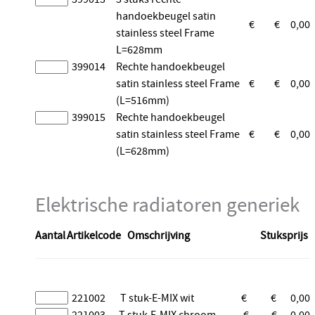
handoekbeugel satin
€
€
0,00
stainless steel Frame
L=628mm
399014
Rechte handoekbeugel
satin stainless steel Frame
€
€
0,00
(L=516mm)
399015
Rechte handoekbeugel
satin stainless steel Frame
€
€
0,00
(L=628mm)
Elektrische radiatoren generiek
Aantal
Artikelcode
Omschrijving
Stuksprijs
221002
T stuk-E-MIX wit
€
€
0,00
221003
T stuk-E-MIX chroom
€
€
0,00