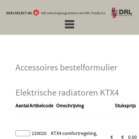
Accessoires bestelformulier
Elektrische radiatoren KTX4
Aantal
Artikelcode
Omschrijving
Stuksprijs
220020
KTX4 comfortregeling,
€
€
0,00