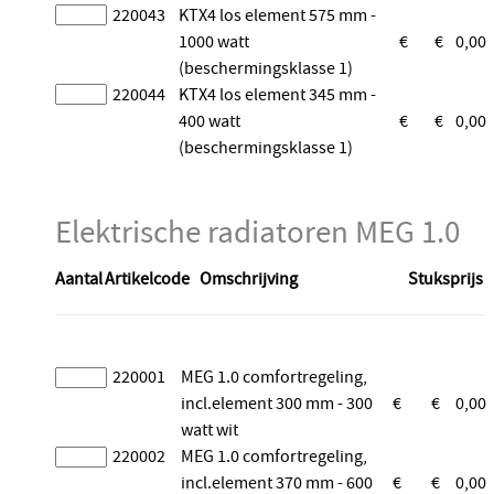
220043
KTX4 los element 575 mm -
1000 watt
€
€
0,00
(beschermingsklasse 1)
220044
KTX4 los element 345 mm -
400 watt
€
€
0,00
(beschermingsklasse 1)
Elektrische radiatoren MEG 1.0
Aantal
Artikelcode
Omschrijving
Stuksprijs
220001
MEG 1.0 comfortregeling,
incl.element 300 mm - 300
€
€
0,00
watt wit
220002
MEG 1.0 comfortregeling,
incl.element 370 mm - 600
€
€
0,00