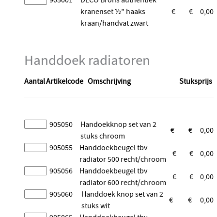
905001
DECO Brons authentiek
kranenset ½” haaks
€
€
0,00
kraan/handvat zwart
Handdoek radiatoren
Aantal
Artikelcode
Omschrijving
Stuksprijs
905050
Handoekknop set van 2
€
€
0,00
stuks chroom
905055
Handdoekbeugel tbv
€
€
0,00
radiator 500 recht/chroom
905056
Handdoekbeugel tbv
€
€
0,00
radiator 600 recht/chroom
905060
Handdoek knop set van 2
€
€
0,00
stuks wit