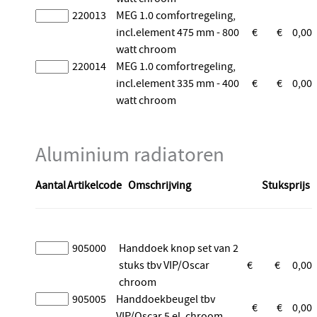
220013
MEG 1.0 comfortregeling,
incl.element 475 mm - 800
€
€
0,00
watt chroom
220014
MEG 1.0 comfortregeling,
incl.element 335 mm - 400
€
€
0,00
watt chroom
Aluminium radiatoren
Aantal
Artikelcode
Omschrijving
Stuksprijs
905000
Handdoek knop set van 2
stuks tbv VIP/Oscar
€
€
0,00
chroom
905005
Handdoekbeugel tbv
€
€
0,00
VIP/Oscar 5 el. chroom