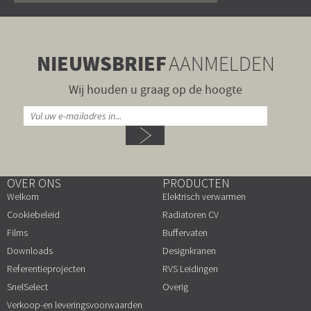
NIEUWSBRIEF
AANMELDEN
Wij houden u graag op de hoogte
OVER ONS
PRODUCTEN
Welkom
Elektrisch verwarmen
Cookiebeleid
Radiatoren CV
Films
Buffervaten
Downloads
Designkranen
Referentieprojecten
RVS Leidingen
SnelSelect
Overig
Verkoop-en leveringsvoorwaarden