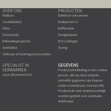
OVER ONS
PRODUCTEN
Welkom
Elektrisch verwarmen
Cookiebeleid
Radiatoren CV
Films
Buffervaten
Downloads
Designkranen
Referentieprojecten
RVS Leidingen
SnelSelect
Overig
Verkoop-en leveringsvoorwaarden
SPECIALIST IN
GEGEVENS
VERWARMEN
Productontwikkeling is een continu
www.drl-products.nl
proces, alle op deze website
vermelde gegevens zijn daarom
onder voorbehoud. Ook kan DRL
Products BV niet verantwoordelijk
worden gesteld voor eventuele
drukfouten.