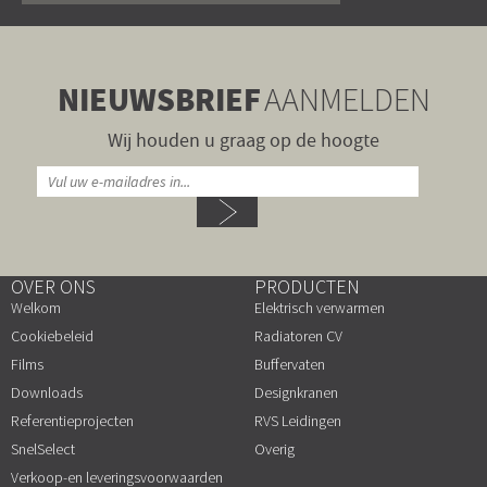
NIEUWSBRIEF
AANMELDEN
Wij houden u graag op de hoogte
OVER ONS
PRODUCTEN
Welkom
Elektrisch verwarmen
Cookiebeleid
Radiatoren CV
Films
Buffervaten
Downloads
Designkranen
Referentieprojecten
RVS Leidingen
SnelSelect
Overig
Verkoop-en leveringsvoorwaarden