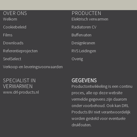
OVER ONS
PRODUCTEN
Welkom
Elektrisch verwarmen
Cookiebeleid
Radiatoren CV
Films
Buffervaten
Downloads
Designkranen
Referentieprojecten
RVS Leidingen
SnelSelect
Overig
Verkoop-en leveringsvoorwaarden
SPECIALIST IN
GEGEVENS
VERWARMEN
Productontwikkeling is een continu
www.drl-products.nl
proces, alle op deze website
vermelde gegevens zijn daarom
onder voorbehoud. Ook kan DRL
Products BV niet verantwoordelijk
worden gesteld voor eventuele
drukfouten.