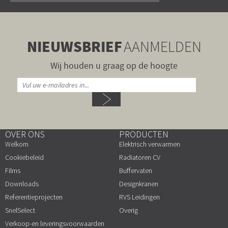
NIEUWSBRIEF
AANMELDEN
Wij houden u graag op de hoogte
OVER ONS
PRODUCTEN
Welkom
Elektrisch verwarmen
Cookiebeleid
Radiatoren CV
Films
Buffervaten
Downloads
Designkranen
Referentieprojecten
RVS Leidingen
SnelSelect
Overig
Verkoop-en leveringsvoorwaarden